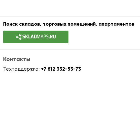
Поиск складов, торговых помещений, апартаментов
Контакты
Техподдержка:
+7 812 332-53-73
info@officemaps.ru
Офисная недвижимость
Аренда и покупка офиса
Офисы класса A
Офисы класса B+
Офисы класса B
Офисы класса C