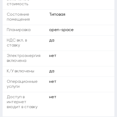
стоимость
Состояние
Типовая
помещения
Планировка
open-space
НДС вкл. в
да
ставку
Электроэнергия
нет
включена
К/У включены
да
Операционные
нет
услуги
Доступ в
нет
интернет
входит в ставку