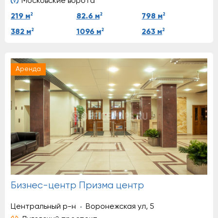
Московские ворота
2
2
2
219 м
82.6 м
798 м
2
2
2
382 м
1096 м
263 м
Аренда
Бизнес-центр Призма центр
Центральный р-н
Воронежская ул, 5