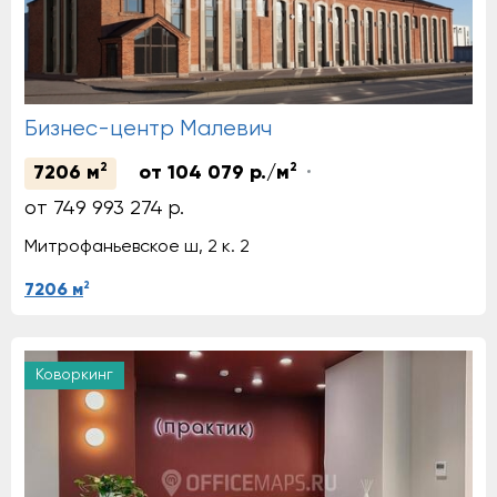
Бизнес-центр Малевич
2
2
7206 м
от 104 079 р./м
от 749 993 274 р.
Митрофаньевское ш, 2 к. 2
2
7206 м
Аренда
Коворкинг