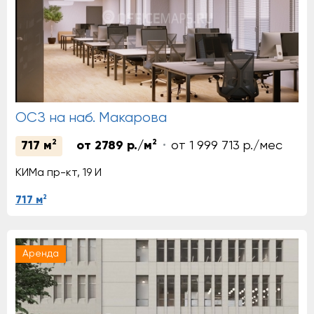
ОСЗ на наб. Макарова
2
2
717 м
от 2789 р./м
от 1 999 713 р./мес
КИМа пр-кт, 19 И
2
717 м
Аренда