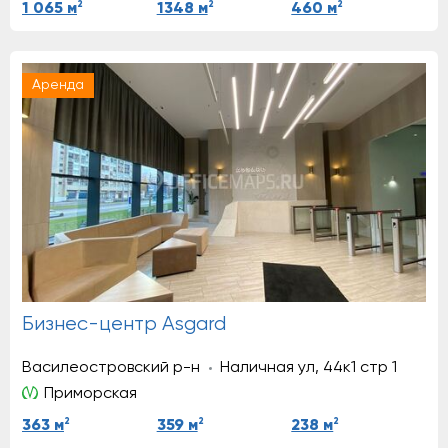
2
2
2
1 065 м
1348 м
460 м
Аренда
Бизнес-центр Asgard
Василеостровский р-н
Наличная ул, 44к1 стр 1
Приморская
2
2
2
363 м
359 м
238 м