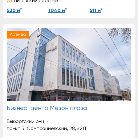
Лиговский проспект
2
2
2
530 м
1040 м
511 м
Аренда
Бизнес-центр Мезон плаза
Выборгский р-н
пр-кт Б. Сампсониевский, 28, к2Д