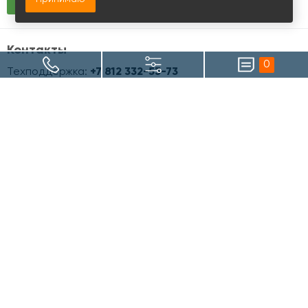
Контакты
0
Техподдержка:
+7 812 332-53-73
info@officemaps.ru
Офисная недвижимость
Аренда и покупка офиса
Офисы класса A
Офисы класса B+
Офисы класса B
Офисы класса C
Офисы в стиле лофт
Officemaps.ru
О сервисе для собственников
О сервисе для арендаторов