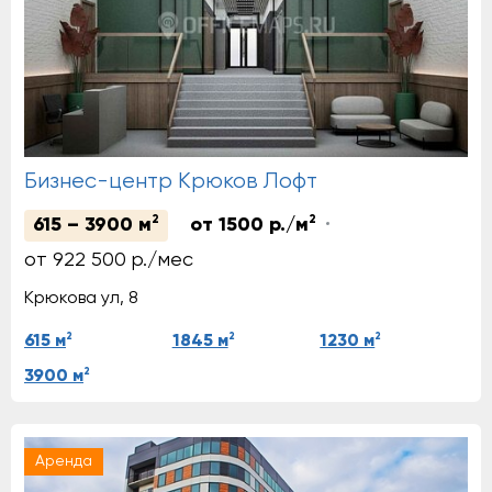
Бизнес-центр Крюков Лофт
2
2
615 – 3900 м
от 1500 р./м
от 922 500 р./мес
Крюкова ул, 8
2
2
2
615 м
1845 м
1230 м
2
3900 м
Аренда