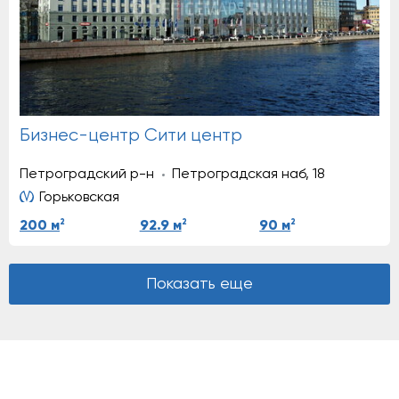
Бизнес-центр Сити центр
Петроградский р-н
Петроградская наб, 18
Горьковская
2
2
2
200 м
92.9 м
90 м
Показать еще