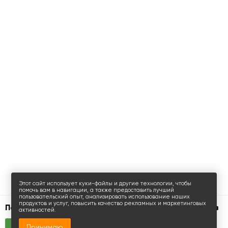
Этот сайт использует куки-файлы и другие технологии, чтобы
помочь вам в навигации, а также предоставить лучший
пользовательский опыт, анализировать использование наших
продуктов и услуг, повысить качество рекламных и маркетинговых
Поиск складов, торговых помещений, апартаментов
активностей.
Принимаю