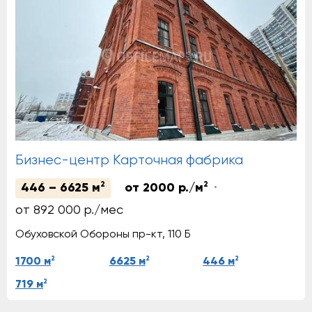
Бизнес-центр Карточная фабрика
2
2
446 – 6625 м
от 2000 р./м
от 892 000 р./мес
Обуховской Обороны пр-кт, 110 Б
2
2
2
1700 м
6625 м
446 м
2
719 м