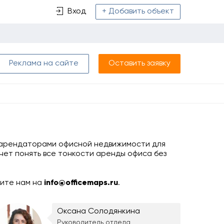
Вход
+ Добавить объект
Реклама на сайте
Оставить заявку
и арендаторами офисной недвижимости для
чет понять все тонкости аренды офиса без
шите нам на
info@officemaps.ru
.
Оксана Солодянкина
Руководитель отдела