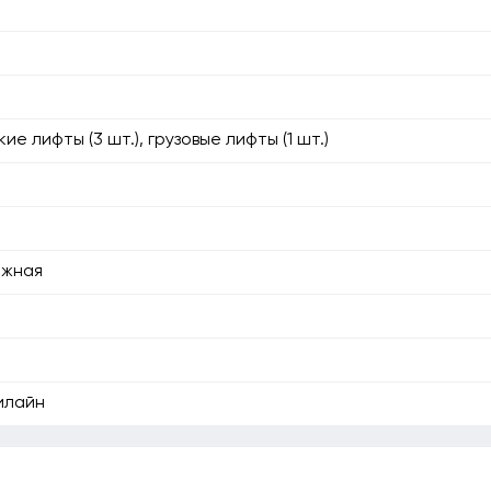
е лифты (3 шт.), грузовые лифты (1 шт.)
яжная
илайн