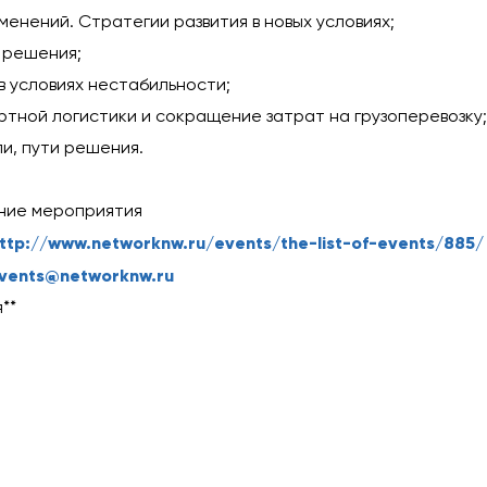
менений. Стратегии развития в новых условиях;
е решения;
в условиях нестабильности;
тной логистики и сокращение затрат на грузоперевозку;
и, пути решения.
ение мероприятия
ttp://www.networknw.ru/events/the-list-of-events/885/
vents@networknw.ru
**