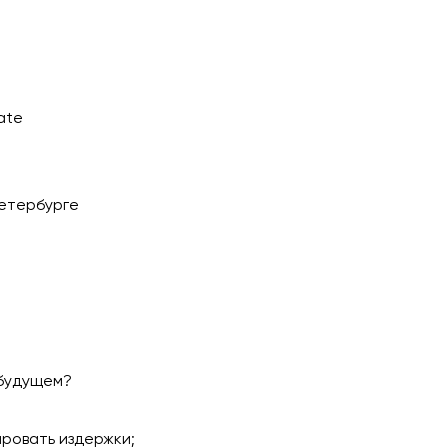
ate
Петербурге
 будущем?
ировать издержки;