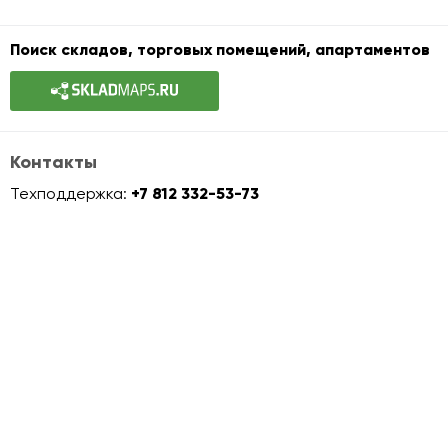
Поиск складов, торговых помещений, апартаментов
Контакты
Техподдержка:
+7 812 332-53-73
info@officemaps.ru
Офисная недвижимость
Аренда и покупка офиса
Офисы класса A
Офисы класса B+
Офисы класса B
Офисы класса C
Офисы в стиле лофт