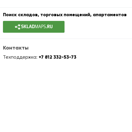
Поиск складов, торговых помещений, апартаментов
Контакты
Техподдержка:
+7 812 332-53-73
info@officemaps.ru
Офисная недвижимость
Аренда и покупка офиса
Офисы класса A
Офисы класса B+
Офисы класса B
Офисы класса C
Офисы в стиле лофт