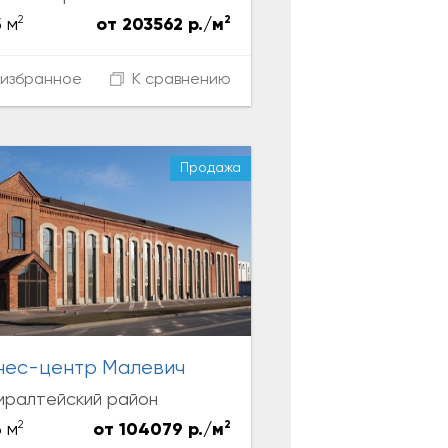
2
2
 м
от 203562 р./м
избранное
К сравнению
Продажа
нес-центр Малевич
иралтейский район
2
2
 м
от 104079 р./м