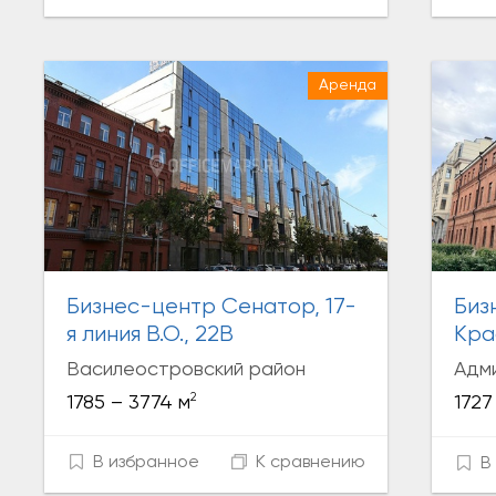
Аренда
Бизнес-центр Сенатор, 17-
Биз
я линия В.О., 22В
Кра
Василеостровский район
Адм
2
1785 – 3774 м
1727
В избранное
К сравнению
В 