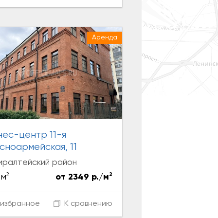
Аренда
нес-центр 11-я
сноармейская, 11
иралтейский район
2
2
 м
от 2349 р./м
избранное
К сравнению