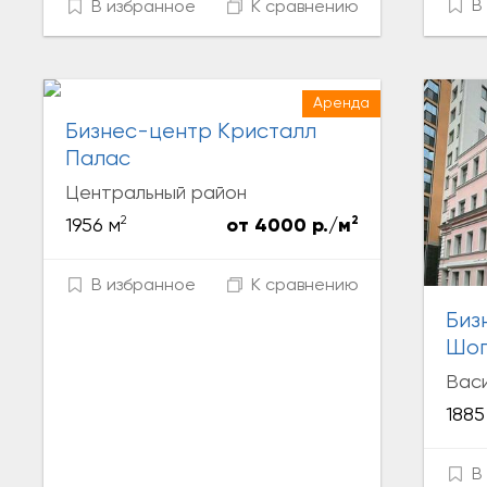
В 
В избранное
К сравнению
Аренда
Бизнес-центр Кристалл
Палас
Центральный район
2
2
1956 м
от 4000 р./м
В избранное
К сравнению
Биз
Шо
Вас
1885
В 