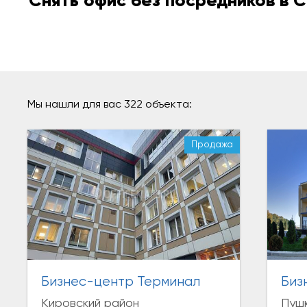
Снять офис без посредников в 
Мы нашли для вас 322 объекта:
Продажа
Бизнес-центр Терминал
Биз
Кировский район
Пушк