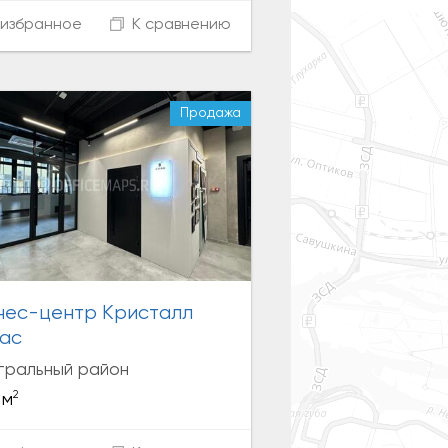
избранное
К сравнению
Продажа
нес-центр Кристалл
ас
тральный район
2
 м