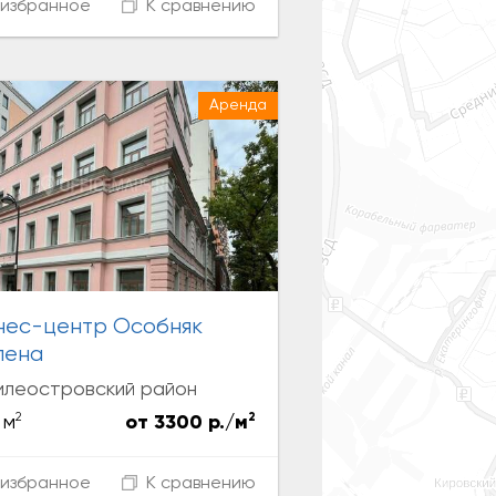
избранное
К сравнению
Аренда
нес-центр Особняк
пена
илеостровский район
2
2
 м
от 3300 р./м
избранное
К сравнению