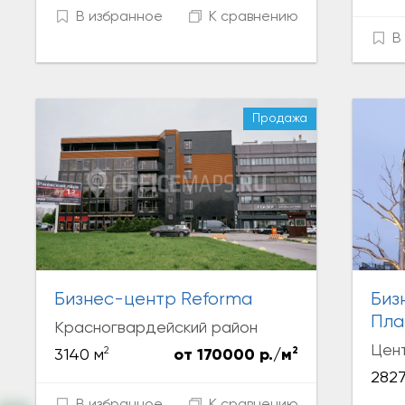
В избранное
К сравнению
В 
Продажа
Бизнес-центр Reforma
Биз
Пла
Красногвардейский район
Цен
2
2
3140 м
от 170000 р./м
2827