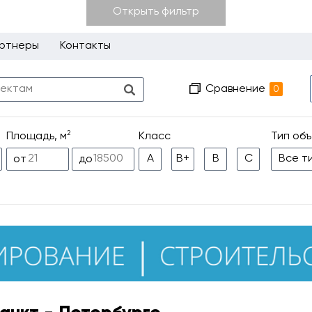
Открыть фильтр
ртнеры
Контакты
Сравнение
0
2
Класс
Тип об
Площадь, м
A
B+
B
С
Все т
от
до