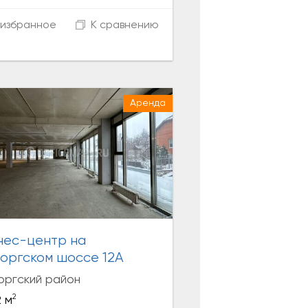
избранное
К сравнению
Аренда
нес-центр на
оргском шоссе 12А
оргский район
2
 м