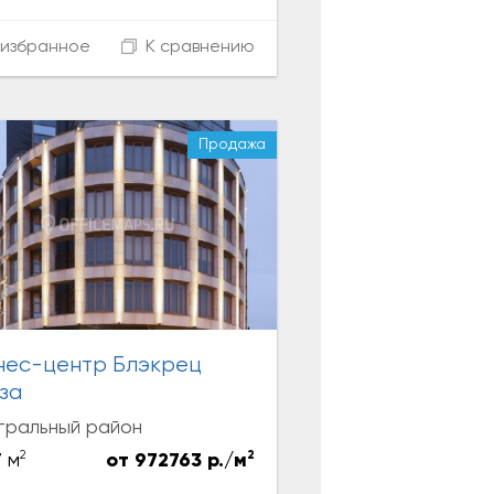
избранное
К сравнению
Продажа
нес-центр Блэкрец
за
тральный район
2
2
 м
от 972763 р./м