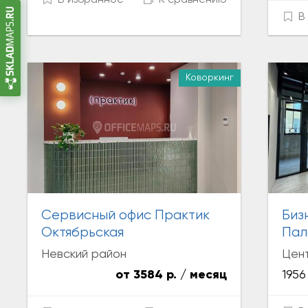
В избранное
К сравнению
В 
Коворкинг
Аренда
Сервисный офис Практик
Биз
Октябрьская
Пал
Невский район
Цен
от 3584 р. / месяц
1956