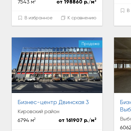
2
2
7543 м
от 198860 р./м
В 
В избранное
К сравнению
Продажа
Бизнес-центр Двинская 3
Биз
Выб
Кировский район
Выб
2
2
6794 м
от 161907 р./м
6062