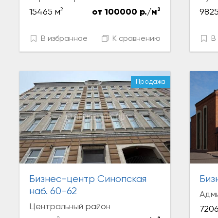
2
2
15465 м
от 100000 р./м
9825
В избранное
К сравнению
В 
Продажа
Бизнес-центр Синопская
Биз
наб. 60-62
Адм
Центральный район
7206