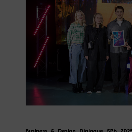
Business & Design Dialogue
SPb
202