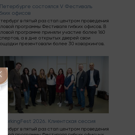
 Петербурге состоялся V Фестиваль
бких офисов
тербург в пятый раз стал центром проведения
ловой программы Фестиваля гибких офисов. В
ловой программе приняли участие более 160
спертов, а в дне открытых дверей свои
ощадки презентовали более 30 коворкингов.
workingFest 2026. Клиентская сессия
тербург в пятый раз стал центром проведения