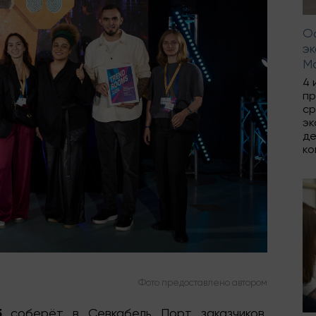
Оф
эк
М
4 
пр
ср
эк
де
ко
Фото предоставлено автором
5
соберёт в Севкабель Порт заказчиков,