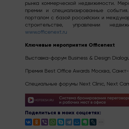
рынка коммерческой недвижимости. Меро
премии и специализированные события
порталом с базой российских и междунар
строительстве, управлении недви
www.officenext.ru
Ключевые мероприятия
Officenext
Выставка-форум
Business
&
Design
Dialog
Премия
Best
Office
Awards
Москва, Санкт
Специальные
форумы
Next Clinic, Next Ca
Поделиться в моих соцсетях: