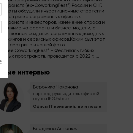
ловой программы Фестиваля гибких офисных
остранств (ex-CoworkingFest*) России и СНГ.
сперты обсудили инвестиционные стратегии
деров рынка современных офисных
остранств и инвесторов, изменение спроса и
о влияние на форматы и бизнес-модели, а
кже нюансы создания современных доходных
воркингов и сервисных офисов.Каким был этот
нь - смотрите в нашей фото
лерее.CoworkingFest* - Фестиваль гибких
исных пространств, проводится с 2022 г. ...
ь
овые интервью
Вероника Чаканова
партнер, руководитель офисной
группы IPG.Estate
Офисы IT компаний: до и после
Владлена Антонюк