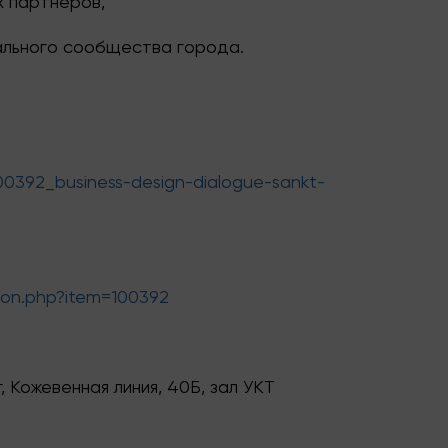
х партнёров,
льного сообщества города.
100392_business-design-dialogue-sankt-
tion.php?item=100392
 Кожевенная линия, 40Б, зал УКТ