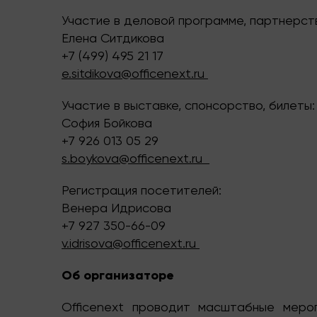
Участие в деловой программе, партнерст
Елена Ситдикова
+7 (499) 495 21 17
e.sitdikova@officenext.ru
Участие в выставке, спонсорство, билеты:
София Бойкова
+7 926 013 05 29
s.boykova@officenext.ru
Регистрация посетителей:
Венера Идрисова
+7 927 350-66-09
v.idrisova@officenext.ru
Об организаторе
Officenext
проводит масштабные мероп